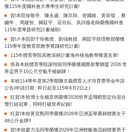
獲115年度國科會大專學生研究計畫!
賀!本院徐敬亭、陳永盛、陳宗與、曾國維、黃崇儒 、蔡
鏞申 、周建智、闕廷宇、莊欣耘、吳詩薇老師榮獲國科會
115年度專題研究計畫補助!
賀!🎉本院邵于玲教授、劉強教授、闕廷宇助理教授榮獲
115學年度教育部教學實踐研究計畫!
115年體育學院高教深耕計畫海外移地教學獲選名單!
恭喜本校體育學院謝翔宸同學榮獲國際射擊聯盟 2026 世
界盃男子10公尺空氣手槍銅牌！
本校114學年度第2學期陳文義體育人才培育獎學金申請
公告(申請日期 : 即日起至115年6月2日止)
狂賀!本校博士生楊昆弼榮獲2026世界盃飛靶部定向混合
雙打組冠軍，同時打破世界紀錄!
狂賀!本校黃宜甄同學榮獲2026年亞洲盃舉重錦標賽女子
48公斤金牌!!
賀!本校廖力泓同學榮獲2026年亞洲輕艇激流錦標賽男子