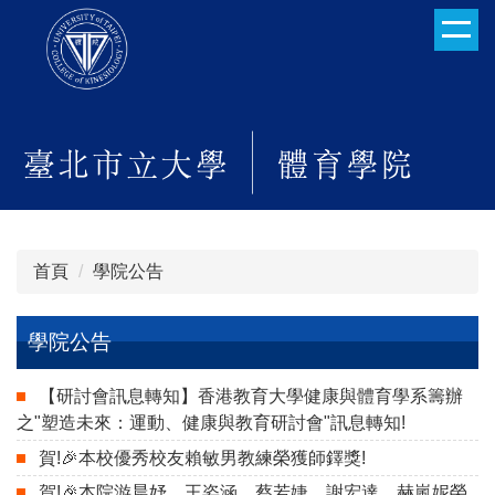
跳
到
主
要
內
容
區
首頁
學院公告
學院公告
【研討會訊息轉知】香港教育大學健康與體育學系籌辦
之"塑造未來：運動、健康與教育研討會"訊息轉知!
賀!🎉本校優秀校友賴敏男教練榮獲師鐸獎!
賀!🎉本院游晨妤、王姿涵、蔡若婕、謝宏達、赫嵐妮榮