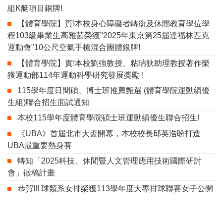
組K艇項目銅牌!
【體育學院】賀!本校身心障礙者轉銜及休閒教育學位學
程103級畢業生高雅茹榮獲"2025年東京第25屆達福林匹克
運動會"10公尺空氣手槍混合團體銀牌!
【體育學院】賀!本校劉強教授、粘瑞狄助理教授著作榮
獲運動部114年運動科學研究發展獎勵 !
115學年度日間碩、博士班推薦甄選 (體育學院運動績優
生組)聯合招生面試通知
本校115學年度體育學院碩士班運動績優生聯合招生!
《UBA》首屆北市大盃開幕，本校校長邱英浩盼打造
UBA最重要熱身賽
轉知「2025科技、休閒暨人文管理應用技術國際研討
會」徵稿計畫
恭賀!!! 球類系女排榮獲113學年度大專排球聯賽女子公開
一級冠軍戰
體育學院在職專班 新春聯誼活動