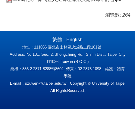
瀏覽數:
264
繁體
English
地址：111036 臺北市士林區忠誠路二段101號
Address: No.101, Sec. 2, Jhongcheng Rd., Shilin Dist., Taipei City
111036, Taiwan (R.O.C.)
總機：886-2-2871-8288轉8602 傳真：02-2875-1098 維護：體育
學院
E-mail：
szuwen@utaipei.edu.tw
Copyright © University of Taipei
All RightsReserved.