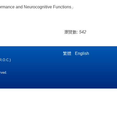
rformance and Neurocognitive Functions」
瀏覽數:
542
繁體
English
R.O.C.)
rved.