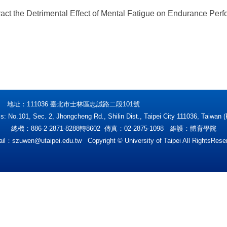
act the Detrimental Effect of Mental Fatigue on Endurance Pe
地址：111036 臺北市士林區忠誠路二段101號
s: No.101, Sec. 2, Jhongcheng Rd., Shilin Dist., Taipei City 111036, Taiwan (
總機：886-2-2871-8288轉8602 傳真：02-2875-1098 維護：體育學院
ail：
szuwen@utaipei.edu.tw
Copyright © University of Taipei All RightsRese