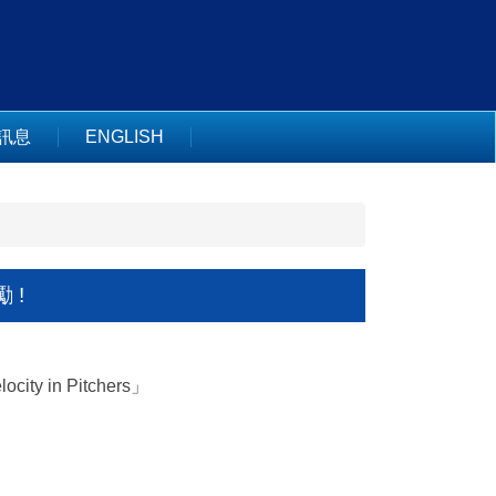
訊息
ENGLISH
 !
locity in Pitchers」