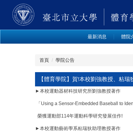
跳
到
主
要
內
最新消息
體院
容
區
首頁
學院公告
【體育學院】賀!本校劉強教授、粘瑞狄
►本校運動器材科技研究所劉強教授著作
「Using a Sensor-Embedded Baseball to Identif
榮獲運動部114年運動科學研究發展佳作!
►本校運動藝術學系粘瑞狄助理教授著作